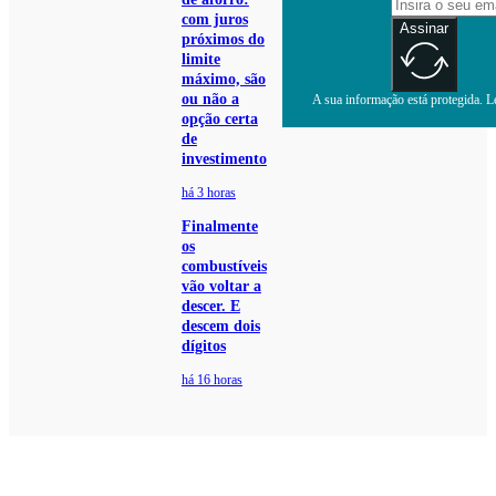
com juros
Assinar
próximos do
limite
máximo, são
ou não a
A sua informação está protegida. Le
opção certa
de
investimento
há 3 horas
Finalmente
os
combustíveis
vão voltar a
descer. E
descem dois
dígitos
há 16 horas