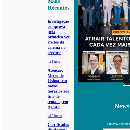
Mais
Recentes
Investigação
comprova
pela
primeira vez
efeitos da
cafeína no
cérebro
há 1 hora
Atenção,
Metro de
Lisboa tem
ASS
novos
horários aos
fins-de-
semana, em
Newsl
Agosto
há 2 horas
Subscreva e receba 
Certificados
de aforro: