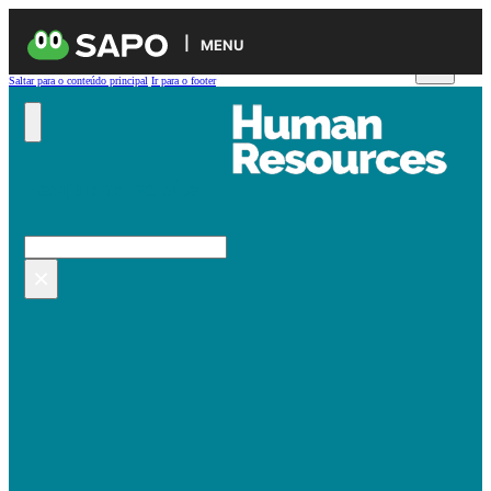
MENU
Saltar para o conteúdo principal
Ir para o footer
Pesquisar no site
Pesquisar
×