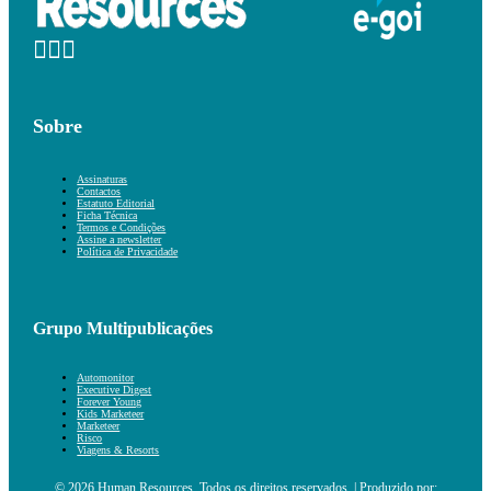
Sobre
Assinaturas
Contactos
Estatuto Editorial
Ficha Técnica
Termos e Condições
Assine a newsletter
Política de Privacidade
Grupo Multipublicações
Automonitor
Executive Digest
Forever Young
Kids Marketeer
Marketeer
Risco
Viagens & Resorts
© 2026 Human Resources. Todos os direitos reservados. | Produzido por: