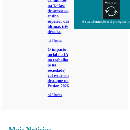
candidatos
Assinar
na 1.ª fase
de acesso ao
ensino
superior das
A sua informação está protegida. Le
últimas três
décadas
há 7 horas
O impacto
social da IA
no trabalho
(e na
sociedade)
vai estar em
destaque no
Fusion 2026
há 8 horas
Mais Notícias