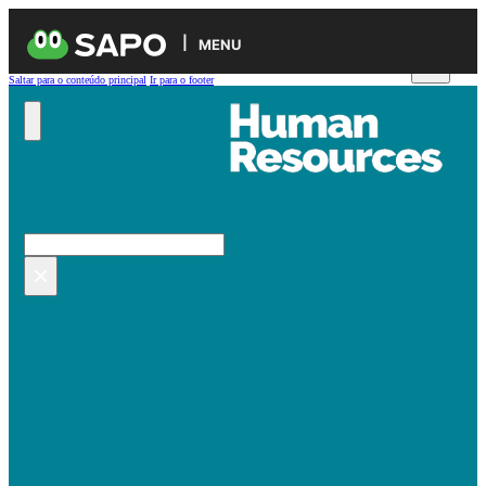
MENU
Saltar para o conteúdo principal
Ir para o footer
Pesquisar no site
Pesquisar
×