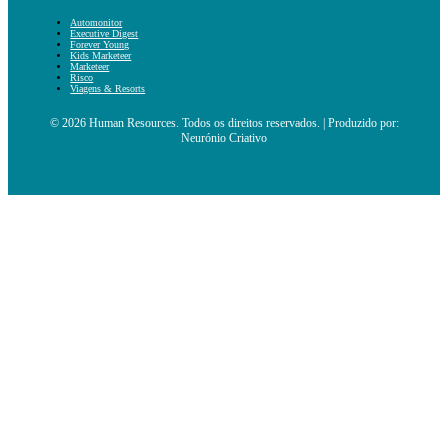
Automonitor
Executive Digest
Forever Young
Kids Marketeer
Marketeer
Risco
Viagens & Resorts
© 2026 Human Resources. Todos os direitos reservados. | Produzido por:
Neurónio Criativo