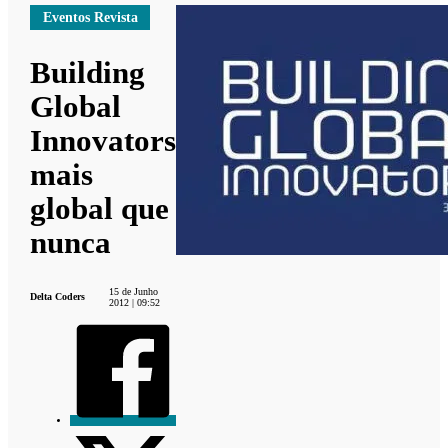
Eventos Revista
Building
Global
Innovators
mais
global que
nunca
15 de Junho
Delta Coders
2012 | 09:52