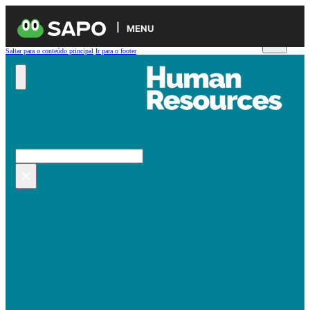
MENU
Saltar para o conteúdo principal
Ir para o footer
Pesquisar no site
Pesquisar
×