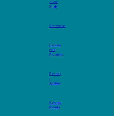
/ Case
Study
Entrevistas
Estórias
com
Propósito
Estudos
/
Análise
Eventos
Revista