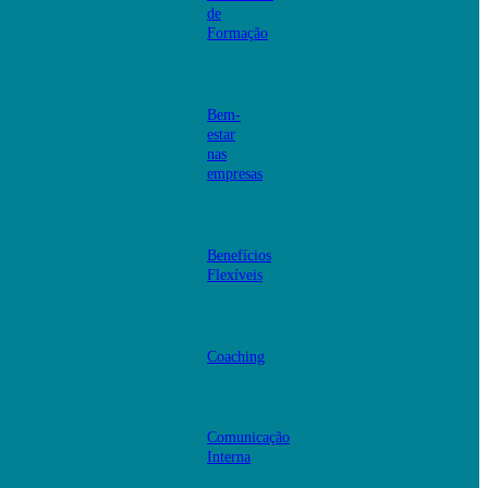
de
Formação
Bem-
estar
nas
empresas
Benefícios
Flexíveis
Coaching
Comunicação
Interna