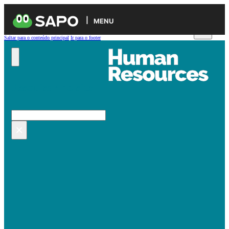
MENU
Saltar para o conteúdo principal
Ir para o footer
Pesquisar no site
Pesquisar
×