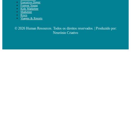
Executive Digest
Forever Young
Kids Marketeer
Marketeer
Risco
Viagens & Resorts
© 2026 Human Resources. Todos os direitos reservados. | Produzido por:
Neurónio Criativo