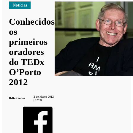
Notícias
Conhecidos
os
primeiros
oradores
do TEDx
O’Porto
2012
2 de Março 2012
Delta Coders
| 12:59