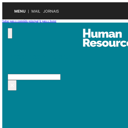
MENU
MAIL
JORNAIS
Saltar para o conteúdo principal
Ir para o footer
Pesquisar no site
Pesquisar
×