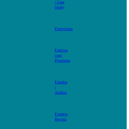
/ Case
Study
Entrevistas
Estórias
com
Propósito
Estudos
/
Análise
Eventos
Revista