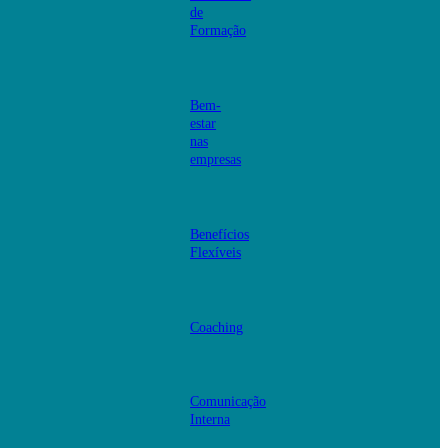
de
Formação
Bem-
estar
nas
empresas
Benefícios
Flexíveis
Coaching
Comunicação
Interna