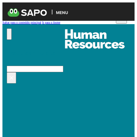
MENU
Saltar para o conteúdo principal
Ir para o footer
Pesquisar no site
Pesquisar
×