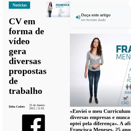
Notícias
Ouça este artigo
CV em
em formato áudio
forma de
Ouvir es
vídeo
gera
diversas
propostas
de
trabalho
25 de Janeiro
Delta Coders
2012 | 11:01
«Enviei o meu Curriculum
diversas empresas e nunca 
optei pela diferença». A a
Francisca Meneses, 25 anos