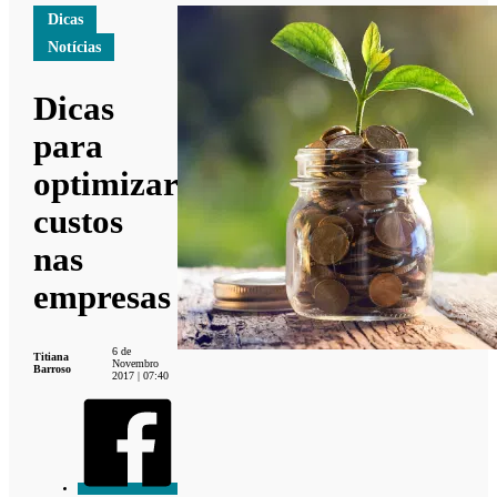
Dicas
Notícias
Dicas
para
optimizar
custos
nas
empresas
6 de
Titiana
Novembro
Barroso
2017 | 07:40