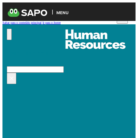
MENU
Saltar para o conteúdo principal
Ir para o footer
Pesquisar no site
Pesquisar
×