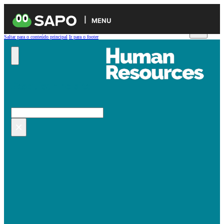
MENU
Saltar para o conteúdo principal
Ir para o footer
Pesquisar no site
Pesquisar
×