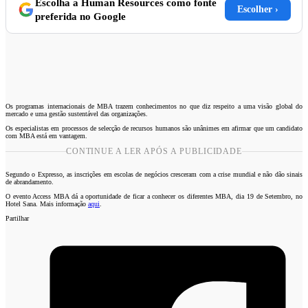
Escolha a Human Resources como fonte
Escolher ›
preferida no Google
Os programas internacionais de MBA trazem conhecimentos no que diz respeito a uma visão global do
mercado e uma gestão sustentável das organizações.
Os especialistas em processos de selecção de recursos humanos são unânimes em afirmar que um candidato
com MBA está em vantagem.
CONTINUE A LER APÓS A PUBLICIDADE
Segundo o Expresso, as inscrições em escolas de negócios cresceram com a crise mundial e não dão sinais
de abrandamento.
O evento Access MBA dá a oportunidade de ficar a conhecer os diferentes MBA, dia 19 de Setembro, no
Hotel Sana. Mais informação
aqui
.
Partilhar