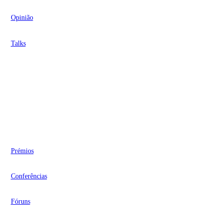
Opinião
Talks
Videocasts
Eventos
Prémios
Conferências
Fóruns