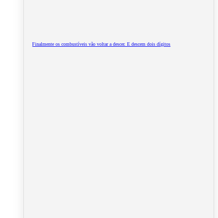
Finalmente os combustíveis vão voltar a descer. E descem dois dígitos