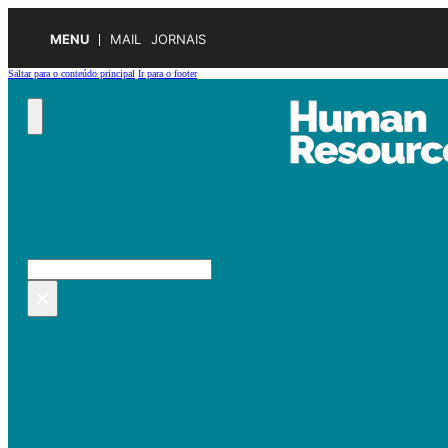
MENU
MAIL
JORNAIS
Saltar para o conteúdo principal
Ir para o footer
Pesquisar no site
Pesquisar
×