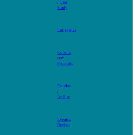
/ Case
Study
Entrevistas
Estórias
com
Propósito
Estudos
/
Análise
Eventos
Revista