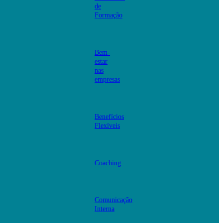
de
Formação
Bem-
estar
nas
empresas
Benefícios
Flexíveis
Coaching
Comunicação
Interna