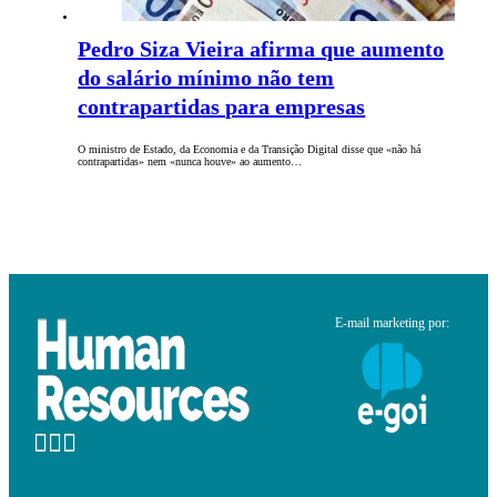
Pedro Siza Vieira afirma que aumento
do salário mínimo não tem
contrapartidas para empresas
O ministro de Estado, da Economia e da Transição Digital disse que «não há
contrapartidas» nem «nunca houve» ao aumento…
E-mail marketing por: