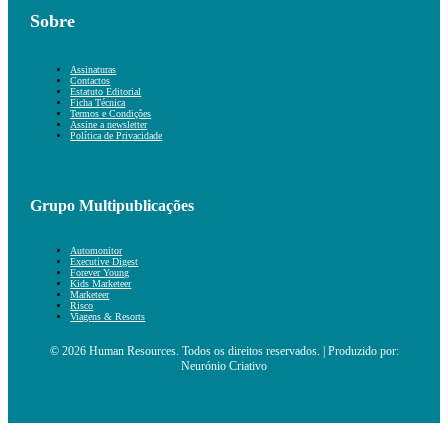
Sobre
Assinaturas
Contactos
Estatuto Editorial
Ficha Técnica
Termos e Condições
Assine a newsletter
Política de Privacidade
Grupo Multipublicações
Automonitor
Executive Digest
Forever Young
Kids Marketeer
Marketeer
Risco
Viagens & Resorts
© 2026 Human Resources. Todos os direitos reservados. | Produzido por:
Neurónio Criativo