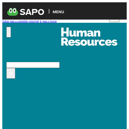
MENU
Saltar para o conteúdo principal
Ir para o footer
Pesquisar no site
Pesquisar
×