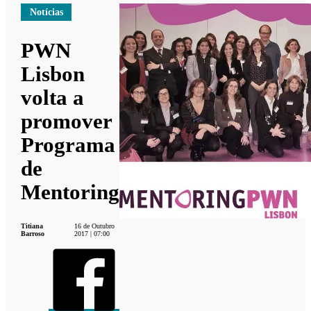
Notícias
PWN
Lisbon
volta a
promover
Programa
de
Mentoring
Titiana
16 de Outubro
Barroso
2017 | 07:00