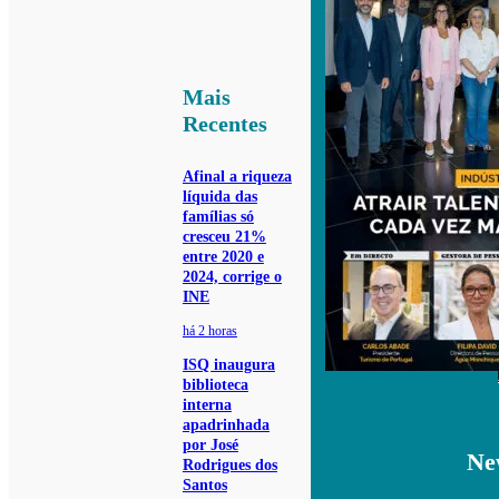
Mais
Recentes
Afinal a riqueza
líquida das
famílias só
cresceu 21%
entre 2020 e
2024, corrige o
INE
há 2 horas
ISQ inaugura
biblioteca
interna
apadrinhada
por José
Ne
Rodrigues dos
Santos