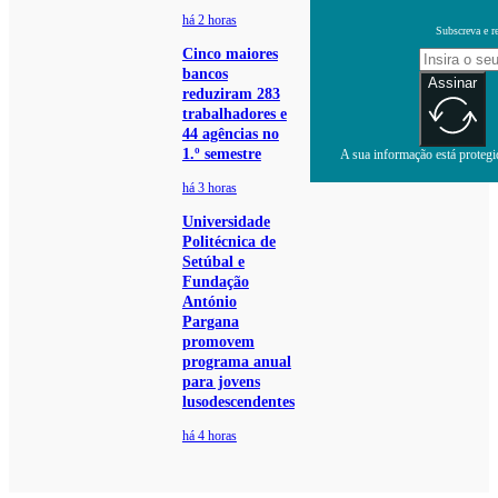
há 2 horas
Subscreva e r
Cinco maiores
bancos
Assinar
reduziram 283
trabalhadores e
44 agências no
1.º semestre
A sua informação está protegid
há 3 horas
Universidade
Politécnica de
Setúbal e
Fundação
António
Pargana
promovem
programa anual
para jovens
lusodescendentes
há 4 horas