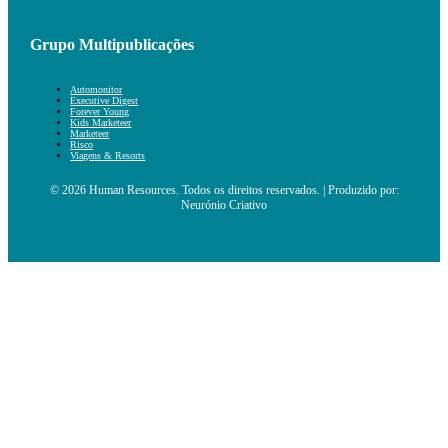
Grupo Multipublicações
Automonitor
Executive Digest
Forever Young
Kids Marketeer
Marketeer
Risco
Viagens & Resorts
© 2026 Human Resources. Todos os direitos reservados. | Produzido por:
Neurónio Criativo