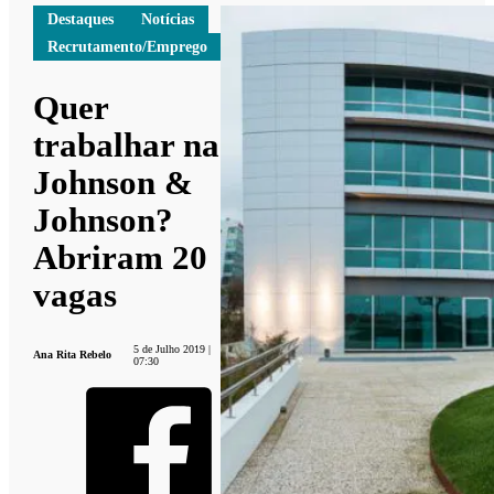
Destaques
Notícias
Recrutamento/Emprego
Quer
trabalhar na
Johnson &
Johnson?
Abriram 20
vagas
5 de Julho 2019 |
Ana Rita Rebelo
07:30