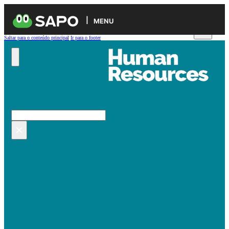
MENU
Saltar para o conteúdo principal
Ir para o footer
Pesquisar no site
Pesquisar
×