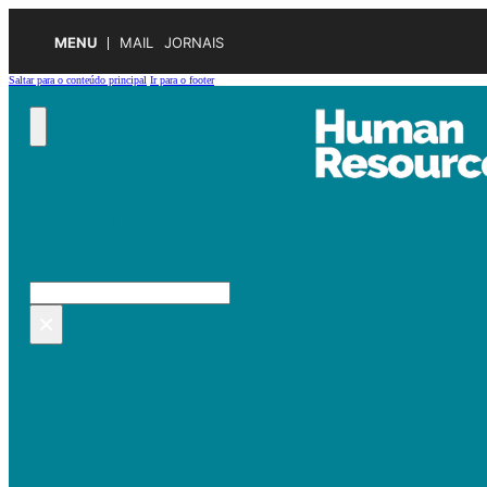
MENU
MAIL
JORNAIS
Saltar para o conteúdo principal
Ir para o footer
Pesquisar no site
Pesquisar
×