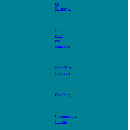
de
Formação
Bem-
estar
nas
empresas
Benefícios
Flexíveis
Coaching
Comunicação
Interna