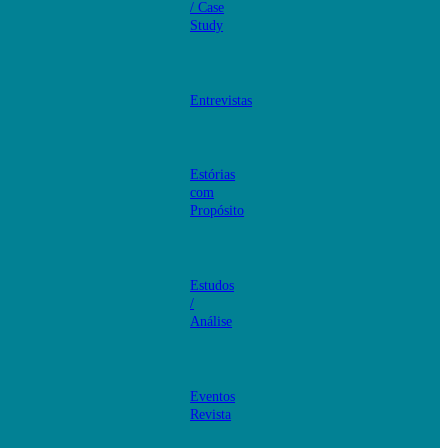
/ Case
Study
Entrevistas
Estórias
com
Propósito
Estudos
/
Análise
Eventos
Revista