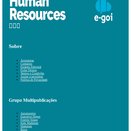
Sobre
Assinaturas
Contactos
Estatuto Editorial
Ficha Técnica
Termos e Condições
Assine a newsletter
Política de Privacidade
Grupo Multipublicações
Automonitor
Executive Digest
Forever Young
Kids Marketeer
Marketeer
Risco