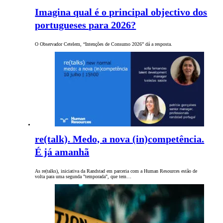
Imagina qual é o principal objectivo dos
portugueses para 2026?
O Observador Cetelem, “Intenções de Consumo 2026” dá a resposta.
re(talk). Medo, a nova (in)competência.
É já amanhã
As re(talks), iniciativa da Randstad em parceria com a Human Resources estão de
volta para uma segunda "temporada", que tem…