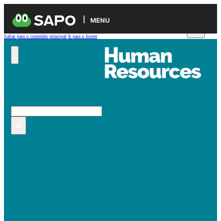
MENU
Saltar para o conteúdo principal
Ir para o footer
Pesquisar no site
Pesquisar
×