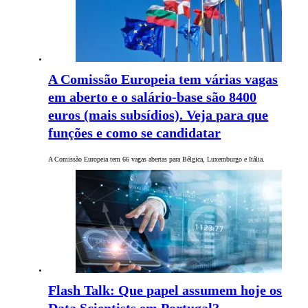
A Comissão Europeia tem várias vagas
em aberto e o salário-base são 8400
euros (mais subsídios). Veja para que
funções e como se candidatar
A Comissão Europeia tem 66 vagas abertas para Bélgica, Luxemburgo e Itália.
Flash Talk: Que papel assumem hoje os