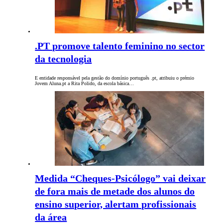
.PT promove talento feminino no sector
da tecnologia
E entidade responsável pela gestão do domínio português .pt, atribuiu o prémio
Jovem Aluna.pt a Rita Polido, da escola básica…
Medida “Cheques-Psicólogo” vai deixar
de fora mais de metade dos alunos do
ensino superior, alertam profissionais
da área