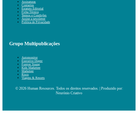
Assinaturas
Contactos
Estatuto Editorial
Ficha Técnica
Termos e Condições
Assine a newsletter
Política de Privacidade
Grupo Multipublicações
Automonitor
Executive Digest
Forever Young
Kids Marketeer
Marketeer
Risco
Viagens & Resorts
© 2026 Human Resources. Todos os direitos reservados. | Produzido por:
Neurónio Criativo