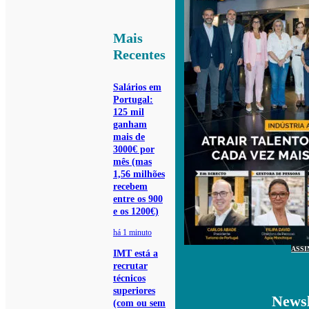
Mais
Recentes
Salários em
Portugal:
125 mil
ganham
mais de
3000€ por
mês (mas
1,56 milhões
recebem
entre os 900
e os 1200€)
há 1 minuto
ASSI
IMT está a
recrutar
técnicos
superiores
Newsl
(com ou sem