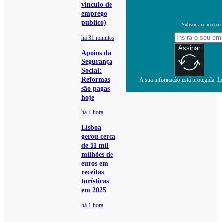
vínculo de
emprego
público)
Subscreva e receba 
há 31 minutos
Assinar
Apoios da
Segurança
Social:
Reformas
A sua informação está protegida. Le
são pagas
hoje
há 1 hora
Lisboa
gerou cerca
de 11 mil
milhões de
euros em
receitas
turísticas
em 2025
há 1 hora