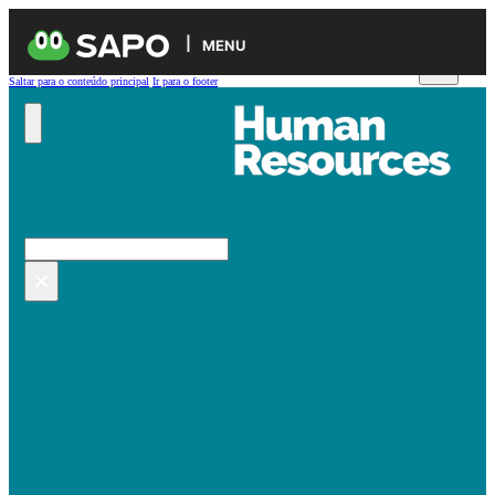
MENU
Saltar para o conteúdo principal
Ir para o footer
Pesquisar no site
Pesquisar
×