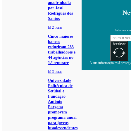
apadrinhada
por José
Ne
Rodrigues dos
Santos
há 2 horas
Subscreva e r
Cinco maiores
bancos
Assinar
reduziram 283
trabalhadores e
44 agências no
1.º semestre
A sua informação está protegid
há 3 horas
Universidade
Politécnica de
Setúbal e
Fundação
António
Pargana
promovem
programa anual
para jovens
lusodescendentes