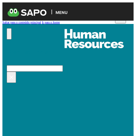
MENU
Saltar para o conteúdo principal
Ir para o footer
Pesquisar no site
Pesquisar
×