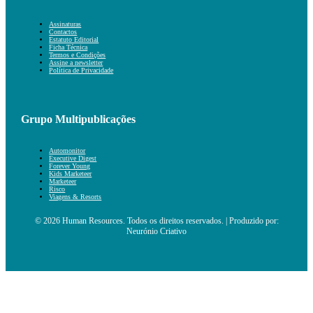
Assinaturas
Contactos
Estatuto Editorial
Ficha Técnica
Termos e Condições
Assine a newsletter
Política de Privacidade
Grupo Multipublicações
Automonitor
Executive Digest
Forever Young
Kids Marketeer
Marketeer
Risco
Viagens & Resorts
© 2026 Human Resources. Todos os direitos reservados. | Produzido por:
Neurónio Criativo