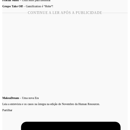
Fractal Mind
– Uma lente para melhorar
Grupo Take Off
– Gamification é “Hohe”!
CONTINUE A LER APÓS A PUBLICIDADE
MakeaDream
– Uma nova Era
Leia a entrevista e os casos na íntegra na edição de Novembro da Human Resources.
Partilhar