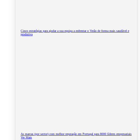
Cinco estratégias para ajudar a sua equipa a enfrentar o Verão de forma mais saudável e
produtiva
As marcas (por sector) com melhor reputação em Portugal para 8000 líderes empresariais
Ver Mais