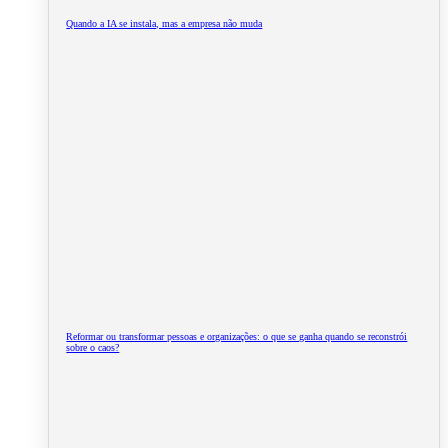
Quando a IA se instala, mas a empresa não muda
Reformar ou transformar pessoas e organizações: o que se ganha quando se reconstrói
sobre o caos?