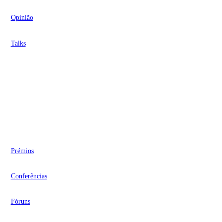
Opinião
Talks
Videocasts
Eventos
Prémios
Conferências
Fóruns