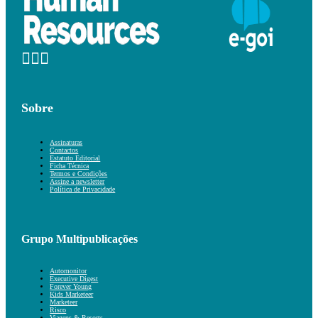
Sobre
Assinaturas
Contactos
Estatuto Editorial
Ficha Técnica
Termos e Condições
Assine a newsletter
Política de Privacidade
Grupo Multipublicações
Automonitor
Executive Digest
Forever Young
Kids Marketeer
Marketeer
Risco
Viagens & Resorts