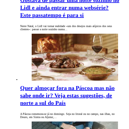
Gostava de passar uma noite sozinho no
Lidl e ainda entrar numa websérie?
Este passatempo é para si
Neste Natal, o Lidl vai tornar realidade «um dos desejos mais atípicos dos seus
clientes»: passar a noite sozinho numa…
Quer almoçar fora na Páscoa mas não
sabe onde ir? Veja estas sugestões, de
norte a sul do País
A Páscoa comemora-se já no domingo. Seja no litoral ou no campo, nas ilhas, no
Douro, em Sintra ou Aljezur,…