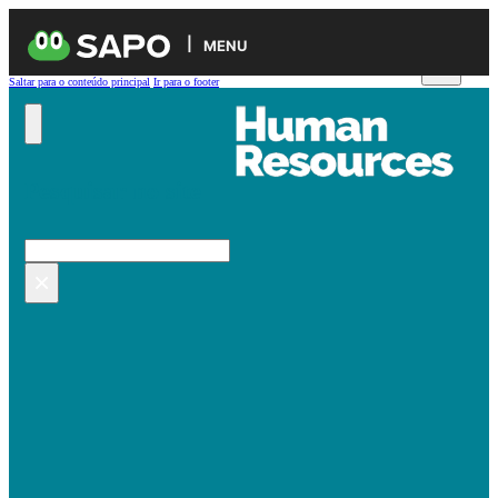
MENU
Saltar para o conteúdo principal
Ir para o footer
Pesquisar no site
Pesquisar
×