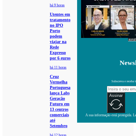
há 9 horas
Utentes em
tratamento
no IPO
Porto
podem
ASSI
viajar na
Rede
Expresso
por 6 euros
Newsl
há 11 horas
Cruz
Subscreva e receba 
Vermelha
Portuguesa
lança Labs
Assinar
Geração
Futuro em
13 centros
comerciais
A sua informação está protegida. Le
até
Setembro
há 12 horas