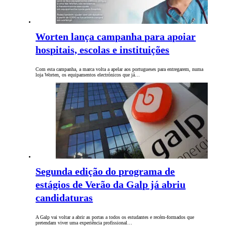
Worten lança campanha para apoiar
hospitais, escolas e instituições
Com esta campanha, a marca volta a apelar aos portugueses para entregarem, numa
loja Worten, os equipamentos electrónicos que já…
Segunda edição do programa de
estágios de Verão da Galp já abriu
candidaturas
A Galp vai voltar a abrir as portas a todos os estudantes e recém-formados que
pretendam viver uma experiência profissional…