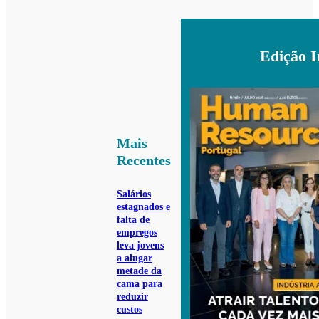
Edição 
Mais
Recentes
Salários
estagnados e
falta de
empregos
leva jovens
a alugar
metade da
cama para
reduzir
custos