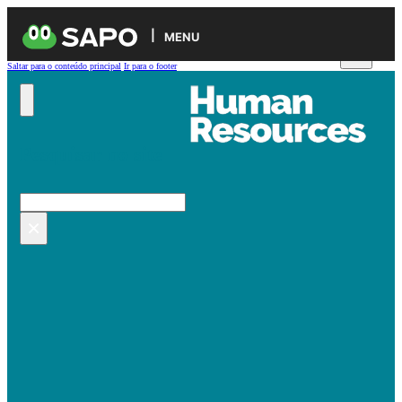
MENU
Saltar para o conteúdo principal
Ir para o footer
Pesquisar no site
Pesquisar
×