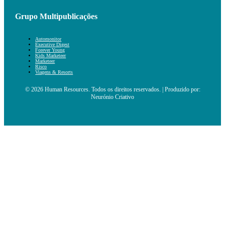
Grupo Multipublicações
Automonitor
Executive Digest
Forever Young
Kids Marketeer
Marketeer
Risco
Viagens & Resorts
© 2026 Human Resources. Todos os direitos reservados. | Produzido por:
Neurónio Criativo