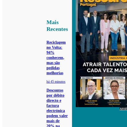
Mais
Recentes
Reciclagem
no Volta:
94%
conhecem,
mas são
pedidas
melhorias
há 45 minutos
Descontos
por débito
directo e
factura
ASSI
electrónica
podem valer
mais de
20% na