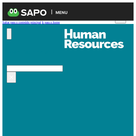
MENU
Saltar para o conteúdo principal
Ir para o footer
Pesquisar no site
Pesquisar
×