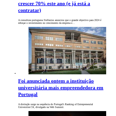
crescer 70% este ano (e já está a
contratar)
A consultora portuguesa Stellaxius anunciou que o grande objectivo para 2024 é
reforçar o investimento no crescimento da empresa e…
Foi anunciada ontem a instituição
universitária mais empreendedora em
Portugal
A distinção surge na sequência do Portugal’s Ranking of Entrepreneurial
Universities’24, divulgado na Web Summit.