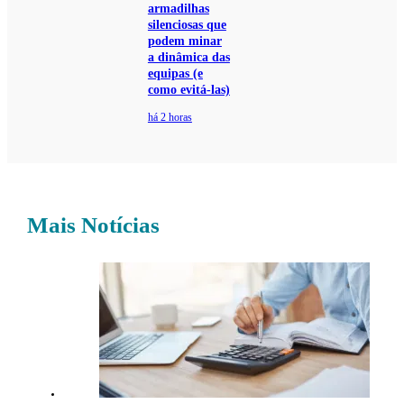
armadilhas
silenciosas que
podem minar
a dinâmica das
equipas (e
como evitá-las)
há 2 horas
Mais Notícias