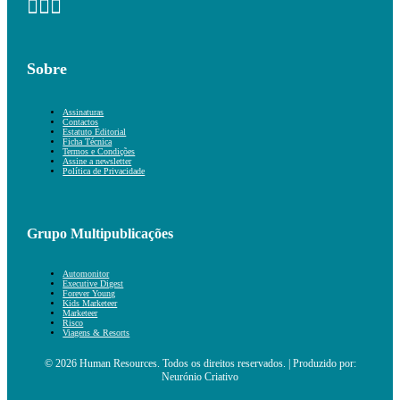
Sobre
Assinaturas
Contactos
Estatuto Editorial
Ficha Técnica
Termos e Condições
Assine a newsletter
Política de Privacidade
Grupo Multipublicações
Automonitor
Executive Digest
Forever Young
Kids Marketeer
Marketeer
Risco
Viagens & Resorts
© 2026 Human Resources. Todos os direitos reservados. | Produzido por:
Neurónio Criativo