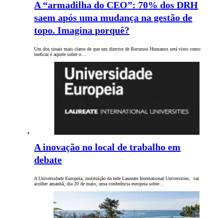
A “armadilha do CEO”: 70% dos DRH
saem após uma mudança na gestão de
topo. Imagina porquê?
Um dos sinais mais claros de que um director de Recursos Humanos será visto como
ineficaz é aquele sobre o…
A inovação no local de trabalho em
debate
A Universidade Europeia, instituição da rede Laureate International Universities, vai
acolher amanhã, dia 20 de maio, uma conferência europeia sobre…