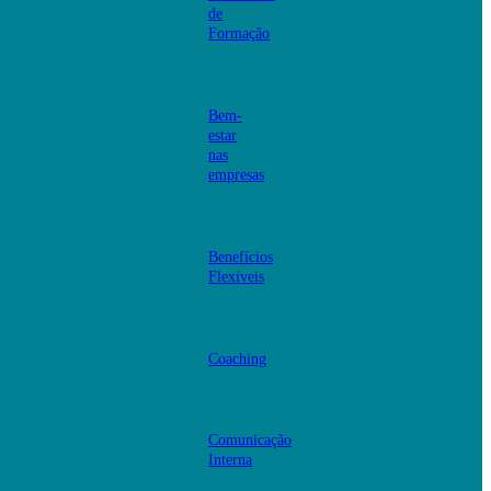
de
Formação
Bem-
estar
nas
empresas
Benefícios
Flexíveis
Coaching
Comunicação
Interna