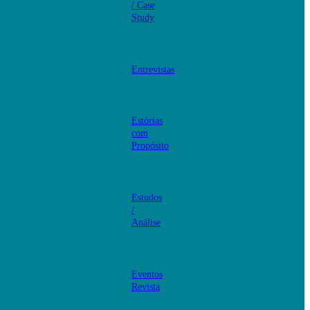
/ Case
Study
Entrevistas
Estórias
com
Propósito
Estudos
/
Análise
Eventos
Revista