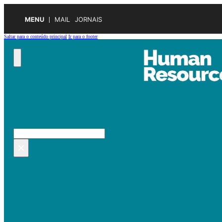
MENU
MAIL
JORNAIS
Saltar para o conteúdo principal
Ir para o footer
Pesquisar no site
Pesquisar
×