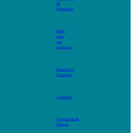
de
Formação
Bem-
estar
nas
empresas
Benefícios
Flexíveis
Coaching
Comunicação
Interna