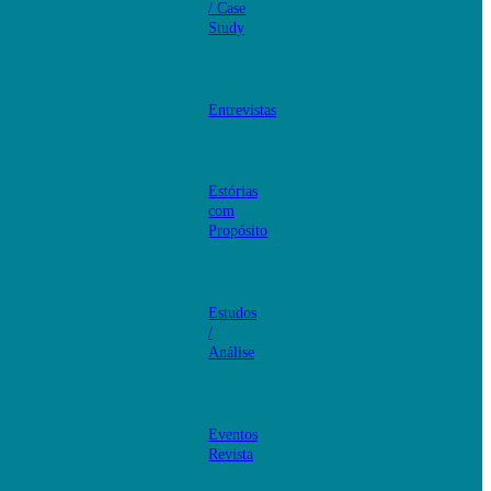
/ Case
Study
Entrevistas
Estórias
com
Propósito
Estudos
/
Análise
Eventos
Revista