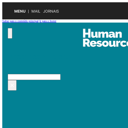
MENU
MAIL
JORNAIS
Saltar para o conteúdo principal
Ir para o footer
Pesquisar no site
Pesquisar
×