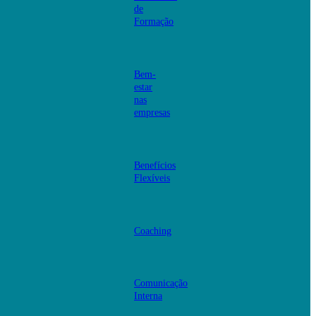
de
Formação
Bem-
estar
nas
empresas
Benefícios
Flexíveis
Coaching
Comunicação
Interna