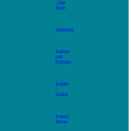
/ Case
Study
Entrevistas
Estórias
com
Propósito
Estudos
/
Análise
Eventos
Revista