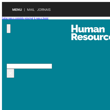
MENU
MAIL
JORNAIS
Saltar para o conteúdo principal
Ir para o footer
Pesquisar no site
Pesquisar
×