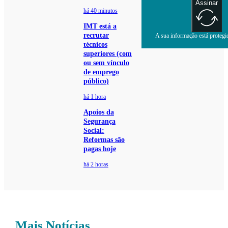
Assinar
há 40 minutos
IMT está a
recrutar
A sua informação está protegid
técnicos
superiores (com
ou sem vínculo
de emprego
público)
há 1 hora
Apoios da
Segurança
Social:
Reformas são
pagas hoje
há 2 horas
Mais Notícias