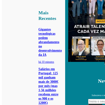
Mais
Recentes
Gigantes
tecnológicas
pedem
abrandamento
no
desenvolvimento
da IA
há 10 minutos
Salários em
Portugal: 125
mil ganham
New
mais de 3000€
por mês (mas
1,56 milhões
recebem entre
Subscreva e re
os 900 e os
1200€)