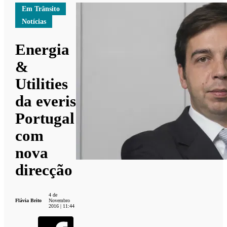
Em Trânsito
Notícias
Energia
&
Utilities
da everis
Portugal
com
nova
direcção
4 de
Flávia Brito
Novembro
2016 | 11:44