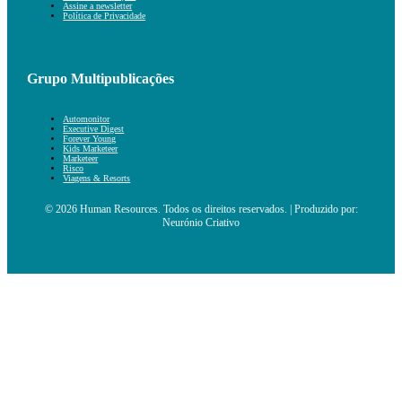
Assine a newsletter
Política de Privacidade
Grupo Multipublicações
Automonitor
Executive Digest
Forever Young
Kids Marketeer
Marketeer
Risco
Viagens & Resorts
© 2026 Human Resources. Todos os direitos reservados. | Produzido por:
Neurónio Criativo