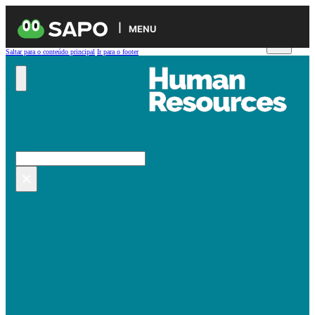
MENU
Saltar para o conteúdo principal
Ir para o footer
Pesquisar no site
Pesquisar
×