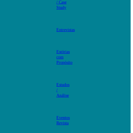
/ Case
Study
Entrevistas
Estórias
com
Propósito
Estudos
/
Análise
Eventos
Revista