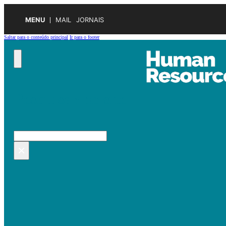
MENU
MAIL
JORNAIS
Saltar para o conteúdo principal
Ir para o footer
Pesquisar no site
Pesquisar
×