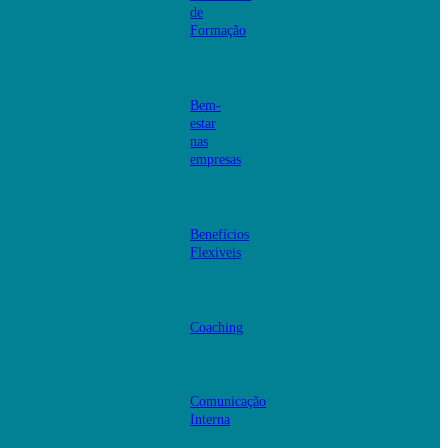
de
Formação
Bem-
estar
nas
empresas
Benefícios
Flexíveis
Coaching
Comunicação
Interna