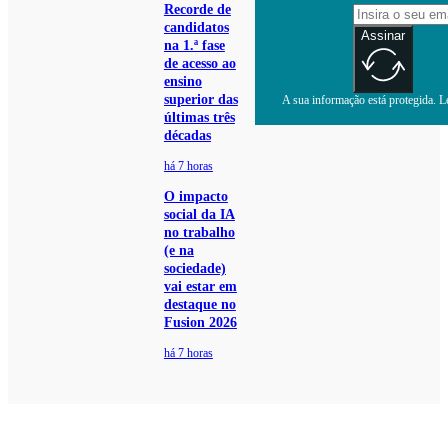
Recorde de
candidatos
Assinar
na 1.ª fase
de acesso ao
ensino
superior das
A sua informação está protegida. Le
últimas três
décadas
há 7 horas
O impacto
social da IA
no trabalho
(e na
sociedade)
vai estar em
destaque no
Fusion 2026
há 7 horas