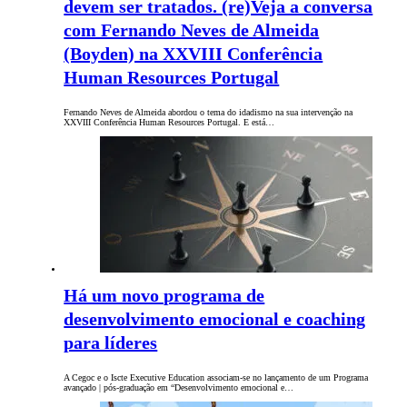
devem ser tratados. (re)Veja a conversa
com Fernando Neves de Almeida
(Boyden) na XXVIII Conferência
Human Resources Portugal
Fernando Neves de Almeida abordou o tema do idadismo na sua intervenção na
XXVIII Conferência Human Resources Portugal. E está…
Há um novo programa de
desenvolvimento emocional e coaching
para líderes
A Cegoc e o Iscte Executive Education associam-se no lançamento de um Programa
avançado | pós-graduação em “Desenvolvimento emocional e…