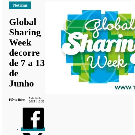
Notícias
Global
Sharing
Week
decorre
de 7 a 13
de
Junho
1 de Junho
Flávia Brito
2015 | 10:32