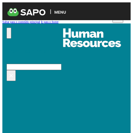
MENU
Saltar para o conteúdo principal
Ir para o footer
Pesquisar no site
Pesquisar
×