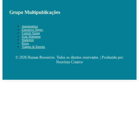
Grupo Multipublicações
Automonitor
Executive Digest
Forever Young
Kids Marketeer
Marketeer
Risco
Viagens & Resorts
© 2026 Human Resources. Todos os direitos reservados. | Produzido por:
Neurónio Criativo