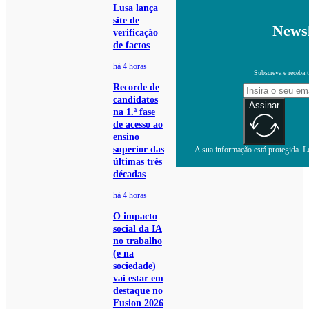
Lusa lança
site de
Newsl
verificação
de factos
há 4 horas
Subscreva e receba 
Recorde de
candidatos
Assinar
na 1.ª fase
de acesso ao
ensino
superior das
A sua informação está protegida. Le
últimas três
décadas
há 4 horas
O impacto
social da IA
no trabalho
(e na
sociedade)
vai estar em
destaque no
Fusion 2026