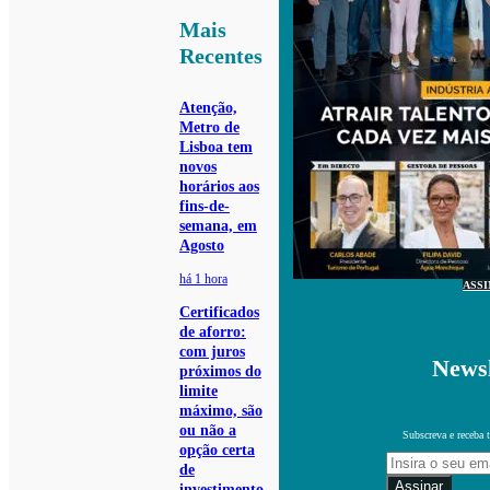
Mais
Recentes
Atenção,
Metro de
Lisboa tem
novos
horários aos
fins-de-
semana, em
Agosto
há 1 hora
ASS
Certificados
de aforro:
com juros
Newsl
próximos do
limite
máximo, são
ou não a
Subscreva e receba 
opção certa
de
Assinar
investimento