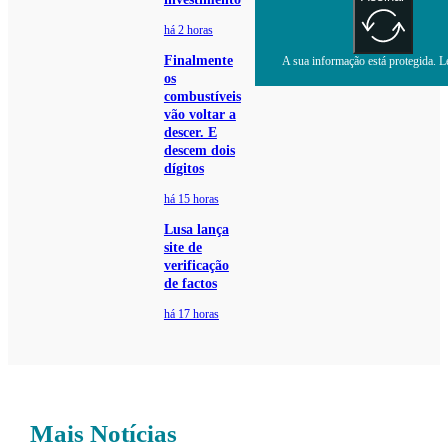
há 2 horas
Finalmente
A sua informação está protegida. Le
os
combustíveis
vão voltar a
descer. E
descem dois
dígitos
há 15 horas
Lusa lança
site de
verificação
de factos
há 17 horas
Mais Notícias