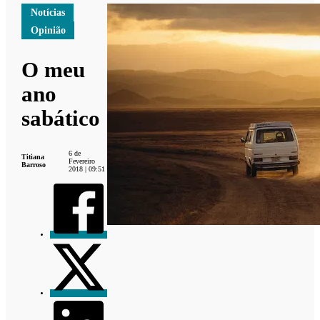
Notícias
Opinião
O meu
ano
sabático
6 de
Titiana
Fevereiro
Barroso
2018 | 09:51