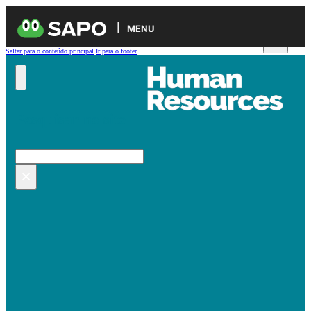
MENU
Saltar para o conteúdo principal
Ir para o footer
Pesquisar no site
Pesquisar
×