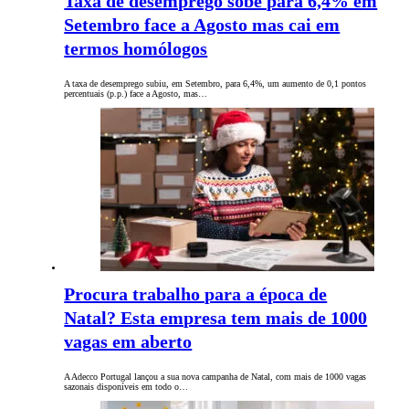
Taxa de desemprego sobe para 6,4% em
Setembro face a Agosto mas cai em
termos homólogos
A taxa de desemprego subiu, em Setembro, para 6,4%, um aumento de 0,1 pontos
percentuais (p.p.) face a Agosto, mas…
Procura trabalho para a época de
Natal? Esta empresa tem mais de 1000
vagas em aberto
A Adecco Portugal lançou a sua nova campanha de Natal, com mais de 1000 vagas
sazonais disponíveis em todo o…