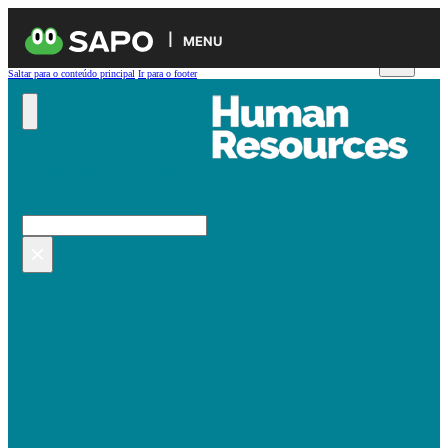
MENU
Saltar para o conteúdo principal
Ir para o footer
Pesquisar no site
Pesquisar
×