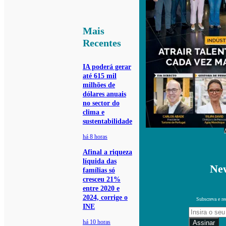
Mais
Recentes
IA poderá gerar
até 615 mil
milhões de
dólares anuais
no sector do
clima e
sustentabilidade
há 8 horas
Afinal a riqueza
líquida das
New
famílias só
cresceu 21%
entre 2020 e
2024, corrige o
Subscreva e re
INE
há 10 horas
Assinar