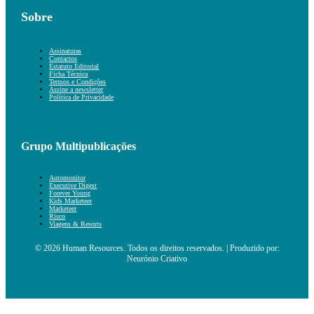
Sobre
Assinaturas
Contactos
Estatuto Editorial
Ficha Técnica
Termos e Condições
Assine a newsletter
Política de Privacidade
Grupo Multipublicações
Automonitor
Executive Digest
Forever Young
Kids Marketeer
Marketeer
Risco
Viagens & Resorts
© 2026 Human Resources. Todos os direitos reservados. | Produzido por:
Neurónio Criativo