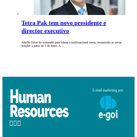
Tetra Pak tem novo presidente e
director executivo
Adolfo Orive foi nomeado para liderar a multinacional sueca, assumindo as novas
funções a partir de 1 de Abril. A…
E-mail marketing por: