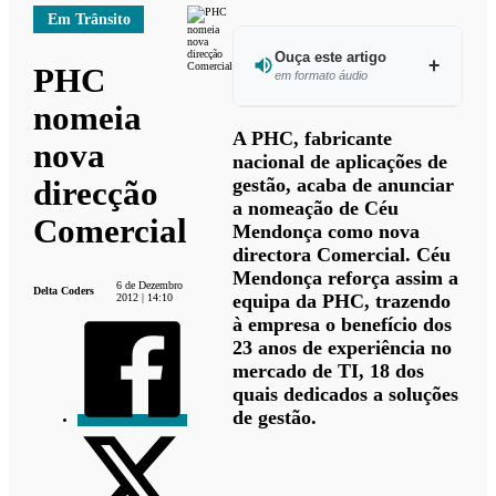
Em Trânsito
Ouça este artigo
PHC
em formato áudio
nomeia
Ouvir
A PHC, fabricante
nova
este
nacional de aplicações de
artigo
gestão, acaba de anunciar
direcção
a nomeação de Céu
Comercial
Mendonça como nova
directora Comercial. Céu
Mendonça reforça assim a
6 de Dezembro
Delta Coders
equipa da PHC, trazendo
2012 | 14:10
à empresa o benefício dos
23 anos de experiência no
mercado de TI, 18 dos
quais dedicados a soluções
de gestão.