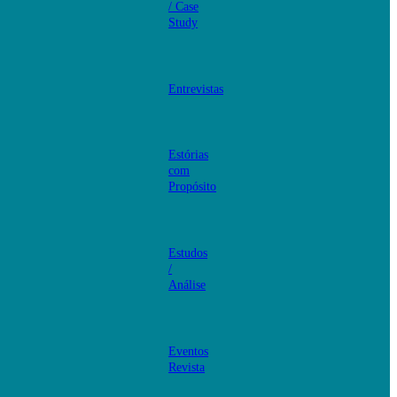
/ Case
Study
Entrevistas
Estórias
com
Propósito
Estudos
/
Análise
Eventos
Revista