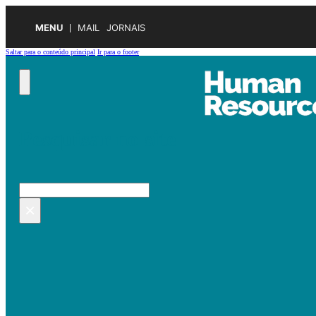
MENU
MAIL
JORNAIS
Saltar para o conteúdo principal
Ir para o footer
Pesquisar no site
Pesquisar
×