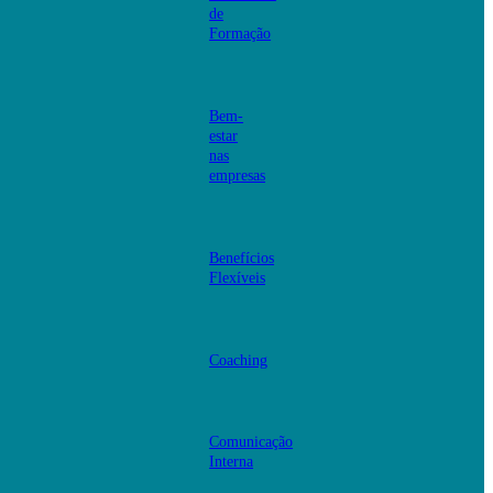
de
Formação
Bem-
estar
nas
empresas
Benefícios
Flexíveis
Coaching
Comunicação
Interna