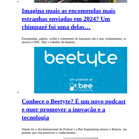
Imagina quais as encomendas mais
estranhas enviadas em 2024? Um
chimpazé foi uma delas…
Encomendas, paletes, aviões e contentores de transporte são o que, normalmente, se
associa à DHL. Mas o trabalho da empresa…
Conhece o Beetyte? É um novo podcast
e quer promover a inovação e a
tecnologia
Ontem foi o dia Internacional do Podcast e a Bee Engineering estreou o Beetyte, um
podcast que visa promover o conhecimento…