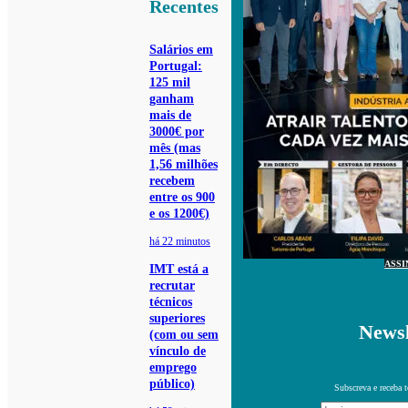
Recentes
Salários em
Portugal:
125 mil
ganham
mais de
3000€ por
mês (mas
1,56 milhões
recebem
entre os 900
e os 1200€)
há 22 minutos
ASSI
IMT está a
recrutar
técnicos
superiores
Newsl
(com ou sem
vínculo de
emprego
público)
Subscreva e receba 