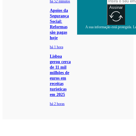
há 52 minutos
Assinar
Apoios da
Segurança
Social:
Reformas
A sua informação está protegida. Le
são pagas
hoje
há 1 hora
Lisboa
gerou cerca
de 11 mil
milhões de
euros em
receitas
turísticas
em 2025
há 2 horas