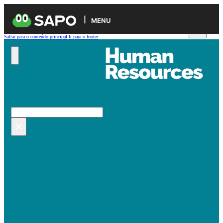
MENU
Saltar para o conteúdo principal
Ir para o footer
Pesquisar no site
Pesquisar
×