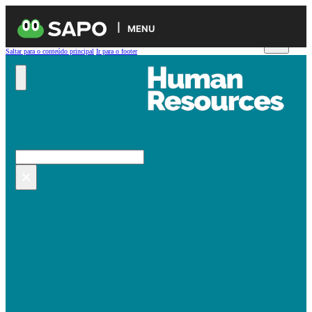
MENU
Saltar para o conteúdo principal
Ir para o footer
Pesquisar no site
Pesquisar
×