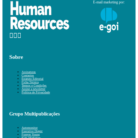
E-mail marketing por:
Sobre
Assinaturas
Contactos
Estatuto Editorial
Ficha Técnica
Termos e Condições
Assine a newsletter
Política de Privacidade
Grupo Multipublicações
Automonitor
Executive Digest
Forever Young
Kids Marketeer