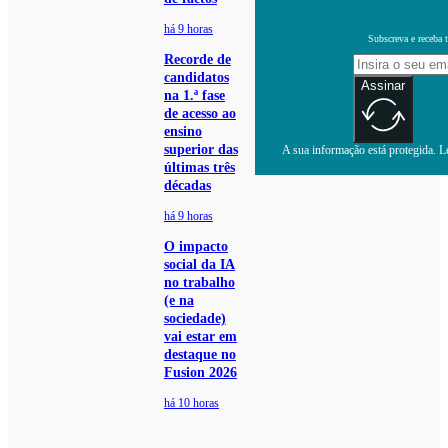
há 9 horas
Subscreva e receba 
Recorde de
candidatos
Assinar
na 1.ª fase
de acesso ao
ensino
superior das
A sua informação está protegida. Le
últimas três
décadas
há 9 horas
O impacto
social da IA
no trabalho
(e na
sociedade)
vai estar em
destaque no
Fusion 2026
há 10 horas