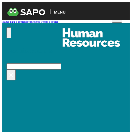
MENU
Saltar para o conteúdo principal
Ir para o footer
Pesquisar no site
Pesquisar
×