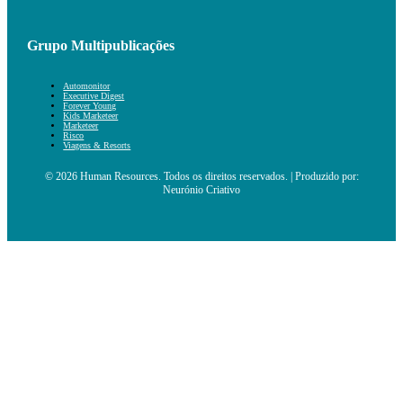
Grupo Multipublicações
Automonitor
Executive Digest
Forever Young
Kids Marketeer
Marketeer
Risco
Viagens & Resorts
© 2026 Human Resources. Todos os direitos reservados. | Produzido por:
Neurónio Criativo