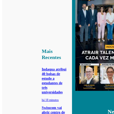
Mais
Recentes
Indaqua atribui
40 bolsas de
estudo a
estudantes de
três
universidades
há 18 minutos
Swisscom vai
Ne
abrir centro de