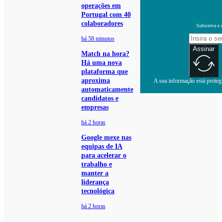
operações em
Portugal com 40
colaboradores
Subscreva e 
há 58 minutos
Assinar
Match na hora?
Há uma nova
plataforma que
aproxima
A sua informação está protegi
automaticamente
candidatos e
empresas
há 2 horas
Google mexe nas
equipas de IA
para acelerar o
trabalho e
manter a
liderança
tecnológica
há 2 horas