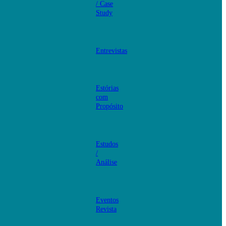
/ Case
Study
Entrevistas
Estórias
com
Propósito
Estudos
/
Análise
Eventos
Revista