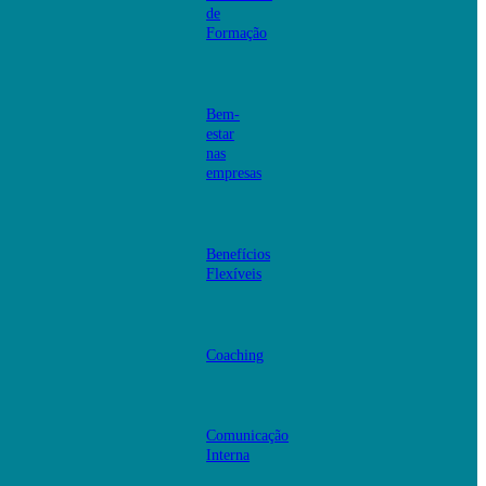
de
Formação
Bem-
estar
nas
empresas
Benefícios
Flexíveis
Coaching
Comunicação
Interna