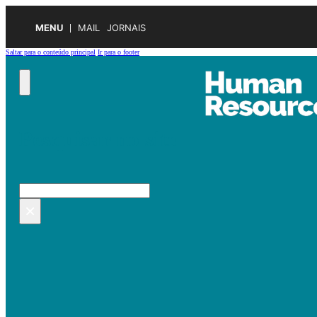
MENU
MAIL
JORNAIS
Saltar para o conteúdo principal
Ir para o footer
Pesquisar no site
Pesquisar
×