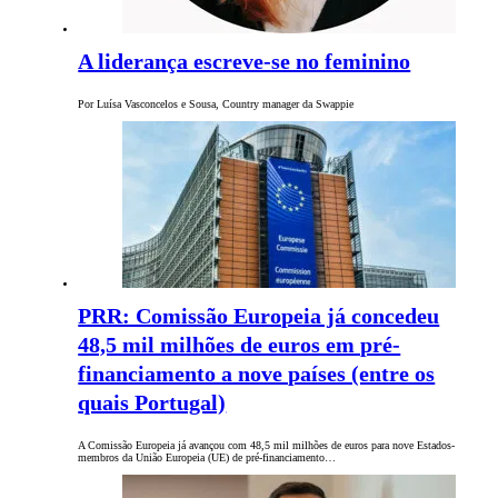
A liderança escreve-se no feminino
Por Luísa Vasconcelos e Sousa, Country manager da Swappie
PRR: Comissão Europeia já concedeu
48,5 mil milhões de euros em pré-
financiamento a nove países (entre os
quais Portugal)
A Comissão Europeia já avançou com 48,5 mil milhões de euros para nove Estados-
membros da União Europeia (UE) de pré-financiamento…