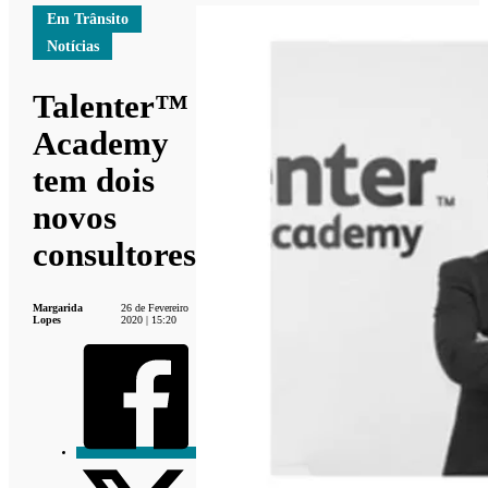
Em Trânsito
Notícias
Talenter™
Academy
tem dois
novos
consultores
Margarida
26 de Fevereiro
Lopes
2020 | 15:20