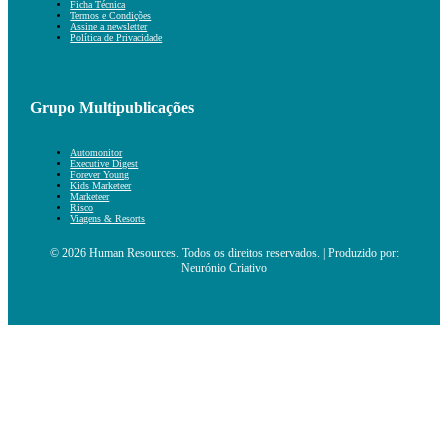
Ficha Técnica
Termos e Condições
Assine a newsletter
Política de Privacidade
Grupo Multipublicações
Automonitor
Executive Digest
Forever Young
Kids Marketeer
Marketeer
Risco
Viagens & Resorts
© 2026 Human Resources. Todos os direitos reservados. | Produzido por:
Neurónio Criativo