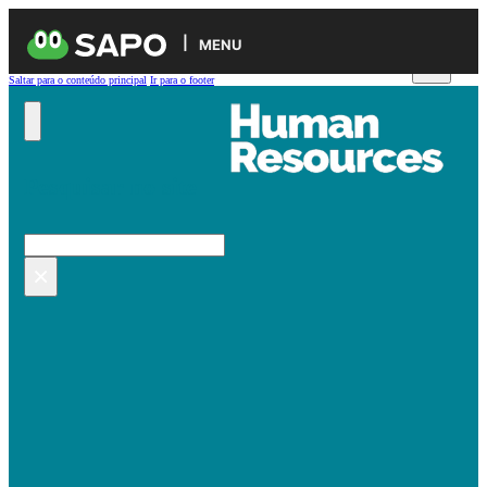
MENU
Saltar para o conteúdo principal
Ir para o footer
Pesquisar no site
Pesquisar
×