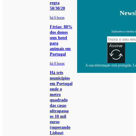
regra
50/30/20
Newsl
há 6 horas
Férias: 80%
Subscreva e receba 
dos donos
sem hotel
para
Assinar
animais em
Portugal
há 8 horas
A sua informação está protegida. Le
Há três
municípios
em Portugal
onde o
metro
quadrado
das casas
ultrapassa
os 10 mil
euros
(superando
Lisboa)