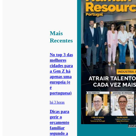
Mais
Recentes
No top 3 das
melhores
cidades para
a Gen Z há
apenas uma
europeia (e
é
portuguesa)
há 3 horas
Dicas para
gerir o
orçamento
ASSI
familiar
segundo a