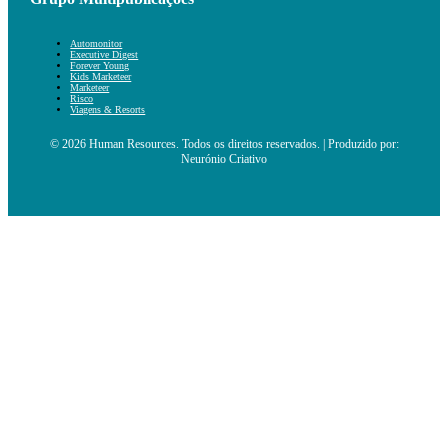
Automonitor
Executive Digest
Forever Young
Kids Marketeer
Marketeer
Risco
Viagens & Resorts
© 2026 Human Resources. Todos os direitos reservados. | Produzido por:
Neurónio Criativo