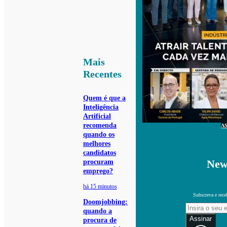
Mais
Recentes
Quem é que a
Inteligência
Artificial
recomenda
A
quando os
melhores
candidatos
New
procuram
emprego?
há 15 minutos
Subscreva e rece
Doomjobbing:
quando a
Assinar
procura de