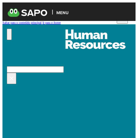
MENU
Saltar para o conteúdo principal
Ir para o footer
Pesquisar no site
Pesquisar
×