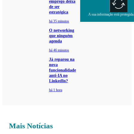
emprego deixa
de ser
estratégica
A sua informação está protegida.
há 35 minutos
O networking
que ninguém
agenda
há 46 minutos
Já reparou na
nova
funcionalidade
anti-IA no
LinkedIn?
há 1 hora
Mais Notícias