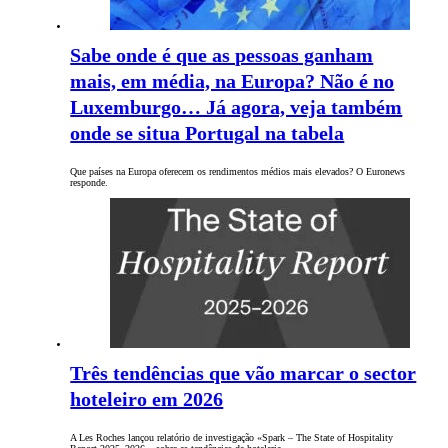
Sabe onde é que as pessoas ganham
mais, em média, na Europa? Não é no
Luxemburgo… Já agora, veja também
onde se situa Portugal na tabela
Que países na Europa oferecem os rendimentos médios mais elevados? O Euronews
responde.
Três tendências que vão marcar o sector
hoteleiro em 2026
A Les Roches lançou relatório de investigação «Spark – The State of Hospitality