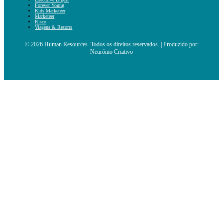
Forever Young
Kids Marketeer
Marketeer
Risco
Viagens & Resorts
© 2026 Human Resources. Todos os direitos reservados. | Produzido por:
Neurónio Criativo