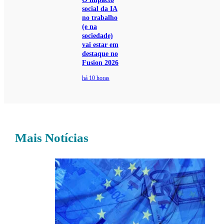
social da IA
no trabalho
(e na
sociedade)
vai estar em
destaque no
Fusion 2026
há 10 horas
Mais Notícias