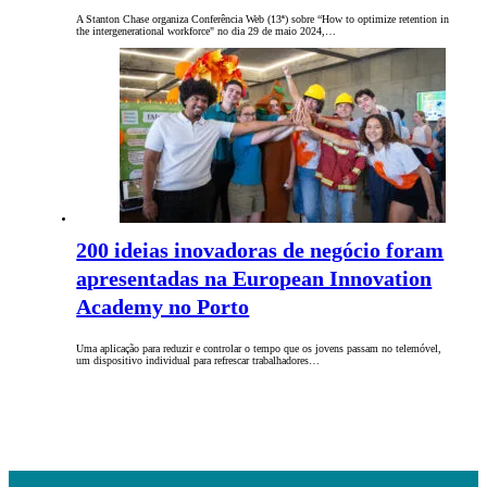
A Stanton Chase organiza Conferência Web (13ª) sobre “How to optimize retention in
the intergenerational workforce" no dia 29 de maio 2024,…
200 ideias inovadoras de negócio foram
apresentadas na European Innovation
Academy no Porto
Uma aplicação para reduzir e controlar o tempo que os jovens passam no telemóvel,
um dispositivo individual para refrescar trabalhadores…