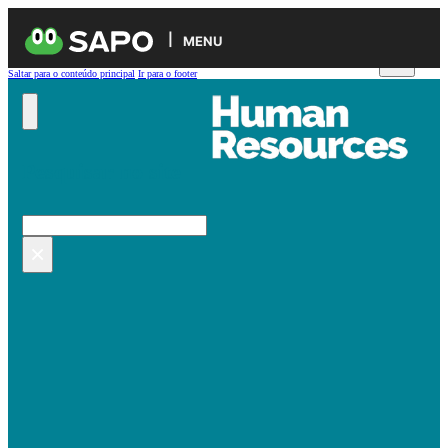
MENU
Saltar para o conteúdo principal
Ir para o footer
Pesquisar no site
Pesquisar
×