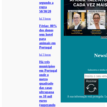
segundo a
regra
50/30/20
há 3 horas
Férias: 80%
dos donos
sem hotel
ASSI
para
animais em
Portugal
Newsl
há 5 horas
Há três
municípios
Subscreva e receba 
em Portugal
onde o
metro
Assinar
quadrado
das casas
ultrapassa
os 10 mil
A sua informação está protegida. Le
euros
(superando