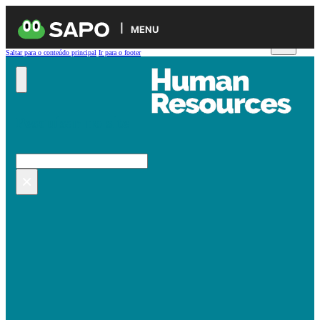
MENU
Saltar para o conteúdo principal
Ir para o footer
Pesquisar no site
Pesquisar
×