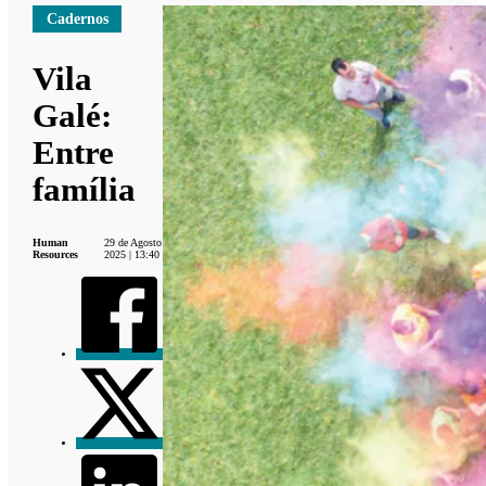
Cadernos
Vila
Galé:
Entre
família
Human
29 de Agosto
Resources
2025 | 13:40