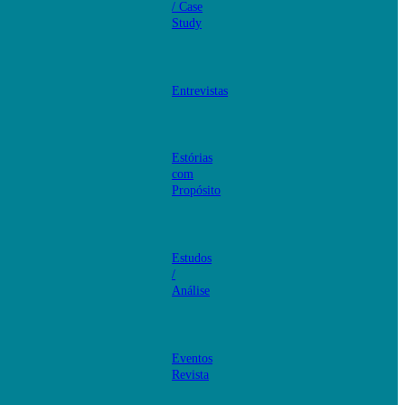
/ Case
Study
Entrevistas
Estórias
com
Propósito
Estudos
/
Análise
Eventos
Revista