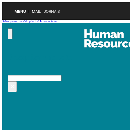
MENU
MAIL
JORNAIS
Saltar para o conteúdo principal
Ir para o footer
Pesquisar no site
Pesquisar
×