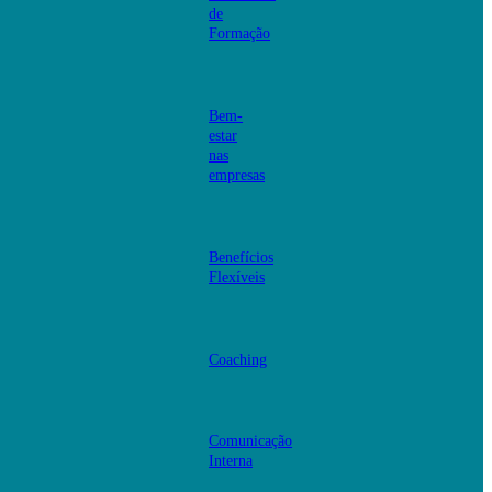
de
Formação
Bem-
estar
nas
empresas
Benefícios
Flexíveis
Coaching
Comunicação
Interna