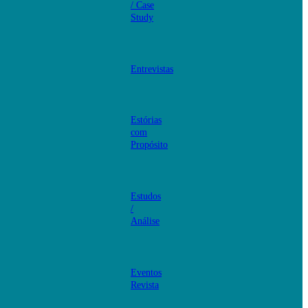
/ Case
Study
Entrevistas
Estórias
com
Propósito
Estudos
/
Análise
Eventos
Revista