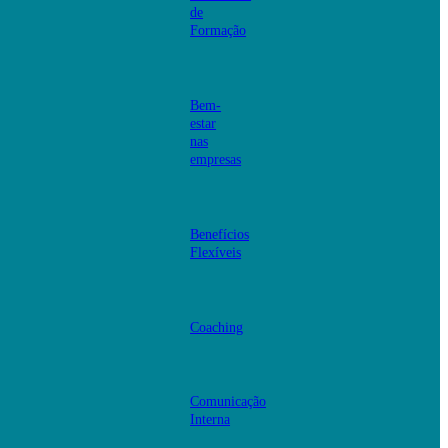
de
Formação
Bem-
estar
nas
empresas
Benefícios
Flexíveis
Coaching
Comunicação
Interna