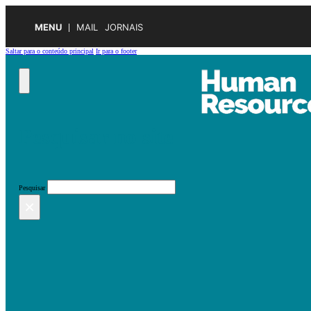
MENU
MAIL
JORNAIS
Saltar para o conteúdo principal
Ir para o footer
Pesquisar no site
Pesquisar
×