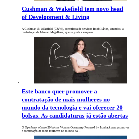
Cushman & Wakefield tem novo head
of Development & Living
A Cushman & Wakefield (C&W), consultora de serviços imobiliários, anunciou a
contratação de Manuel Magalhães, que se junta à empresa…
Este banco quer promover a
contratação de mais mulheres no
mundo da tecnologia e vai oferecer 20
bolsas. As candidaturas já estão abertas
O Openbank oferece 20 bolsas Woman Opencamp Powered by Ironhack para promover
a contratação de mais mulheres no mundo da…