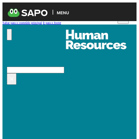
MENU
Saltar para o conteúdo principal
Ir para o footer
Pesquisar no site
Pesquisar
×