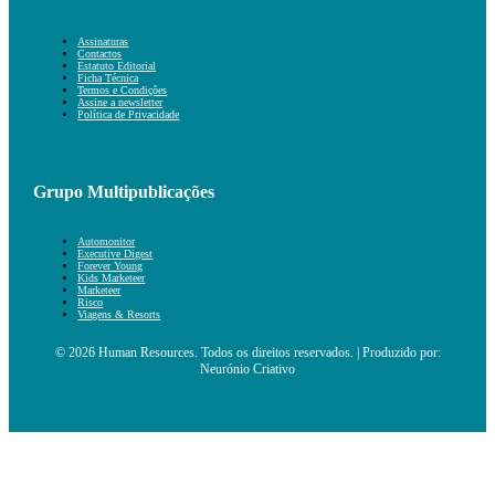
Assinaturas
Contactos
Estatuto Editorial
Ficha Técnica
Termos e Condições
Assine a newsletter
Política de Privacidade
Grupo Multipublicações
Automonitor
Executive Digest
Forever Young
Kids Marketeer
Marketeer
Risco
Viagens & Resorts
© 2026 Human Resources. Todos os direitos reservados. | Produzido por:
Neurónio Criativo