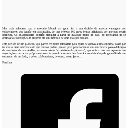
Mas mais relevante para o mercado laboral em geral, foi a sua decisão de associar vantagens aos
colaboradores que estarão em teletrabalho, ao lhes oferecer 660 euros brutos adicionais por ano para cobrir
despesas. Os colaboradores poderão trabalhar a partir de qualquer ponto do país, só precisando de se
deslocar às instalações da empresa até um máximo de dois dias por semana.
Esta decisão de um pioneiro, que parece ter pouca relevância pois aplica-se apenas a uma empresa, acaba por
ter muito mais relevância do que muitos podem pensar, pois pode tornar-se um
benchmark
para a definição
de condições de teletrabalho, ao terem criado “expetativas do pioneiro”, que outros irão usar aquando das
negociações com a sua própria empresa. A questão é se este
benchmark
é considerado pela generalidade das
empresas, de um lado, e pelos colaboradores, de outro, como justo…
Partilhar