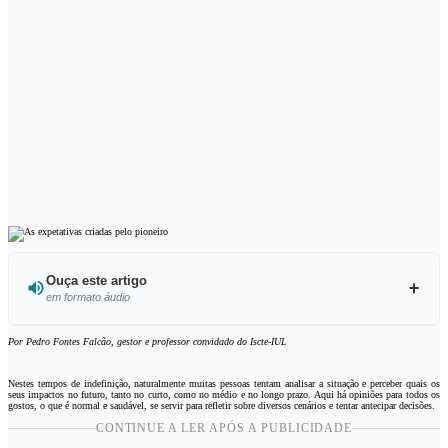
Ouça este artigo
em formato áudio
Ouvir este artigo
Por Pedro Fontes Falcão, gestor e professor convidado do Iscte-IUL
Nestes tempos de indefinição, naturalmente muitas pessoas tentam analisar a situação e perceber quais os
seus impactos no futuro, tanto no curto, como no médio e no longo prazo. Aqui há opiniões para todos os
gostos, o que é normal e saudável, se servir para refletir sobre diversos cenários e tentar antecipar decisões.
CONTINUE A LER APÓS A PUBLICIDADE