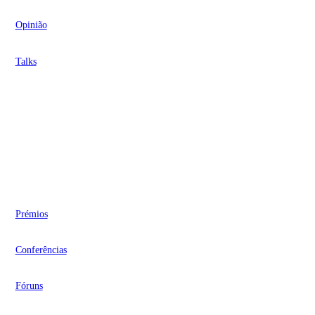
Opinião
Talks
Videocasts
Eventos
Prémios
Conferências
Fóruns