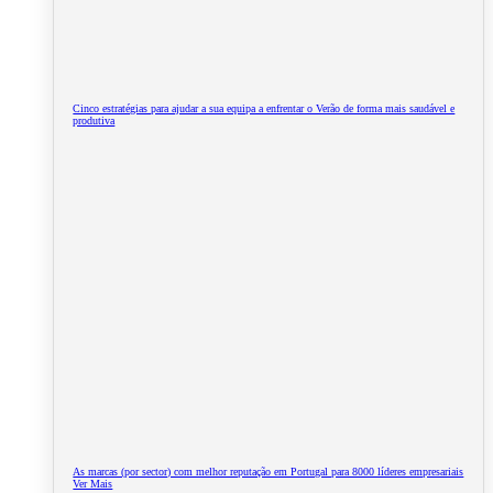
Cinco estratégias para ajudar a sua equipa a enfrentar o Verão de forma mais saudável e
produtiva
As marcas (por sector) com melhor reputação em Portugal para 8000 líderes empresariais
Ver Mais