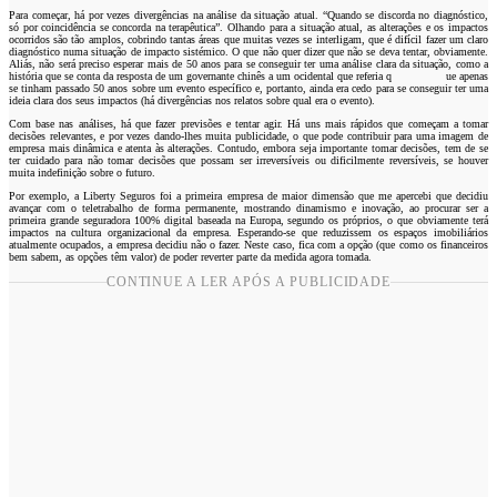
Para começar, há por vezes divergências na análise da situação atual. “Quando se discorda no diagnóstico,
só por coincidência se concorda na terapêutica”. Olhando para a situação atual, as alterações e os impactos
ocorridos são tão amplos, cobrindo tantas áreas que muitas vezes se interligam, que é difícil fazer um claro
diagnóstico numa situação de impacto sistémico. O que não quer dizer que não se deva tentar, obviamente.
Aliás, não será preciso esperar mais de 50 anos para se conseguir ter uma análise clara da situação, como a
história que se conta da resposta de um governante chinês a um ocidental que referia q ue apenas
se tinham passado 50 anos sobre um evento específico e, portanto, ainda era cedo para se conseguir ter uma
ideia clara dos seus impactos (há divergências nos relatos sobre qual era o evento).
Com base nas análises, há que fazer previsões e tentar agir. Há uns mais rápidos que começam a tomar
decisões relevantes, e por vezes dando-lhes muita publicidade, o que pode contribuir para uma imagem de
empresa mais dinâmica e atenta às alterações. Contudo, embora seja importante tomar decisões, tem de se
ter cuidado para não tomar decisões que possam ser irreversíveis ou dificilmente reversíveis, se houver
muita indefinição sobre o futuro.
Por exemplo, a Liberty Seguros foi a primeira empresa de maior dimensão que me apercebi que decidiu
avançar com o teletrabalho de forma permanente, mostrando dinamismo e inovação, ao procurar ser a
primeira grande seguradora 100% digital baseada na Europa, segundo os próprios, o que obviamente terá
impactos na cultura organizacional da empresa. Esperando-se que reduzissem os espaços imobiliários
atualmente ocupados, a empresa decidiu não o fazer. Neste caso, fica com a opção (que como os financeiros
bem sabem, as opções têm valor) de poder reverter parte da medida agora tomada.
CONTINUE A LER APÓS A PUBLICIDADE