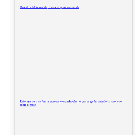
Quando a IA se instala, mas a empresa não muda
Reformar ou transformar pessoas e organizações: o que se ganha quando se reconstrói
sobre o caos?