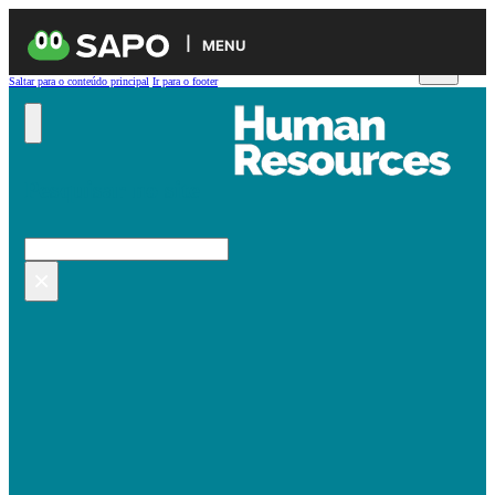
MENU
Saltar para o conteúdo principal
Ir para o footer
Pesquisar no site
Pesquisar
×