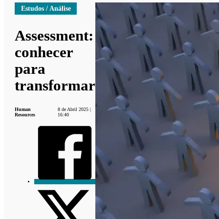
Estudos / Análise
Assessment:
conhecer
para
transformar
Human
8 de Abril 2025 |
Resources
16:40