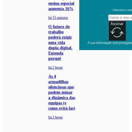
ensino especial
aumenta 16%
Subscreva e rece
há 53 minutos
Assinar
O futuro do
trabalho
poderá exigir
uma vida
A sua informação está protegida.
dupla digital.
Entenda
porquê
há 2 horas
As 4
armadilhas
silenciosas que
podem minar
a dinâmica das
equipas (e
como evitá-las)
há 2 horas