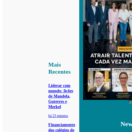
Mais
Recentes
Liderar com
mundo: lições
de Mandela,
Guterres e
A
Merkel
há 23 minutos
New
Financiamento
dos colégios de