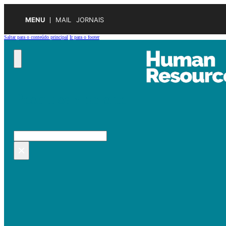
MENU
MAIL
JORNAIS
Saltar para o conteúdo principal
Ir para o footer
Pesquisar no site
Pesquisar
×