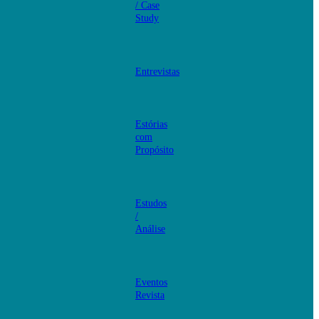
/ Case
Study
Entrevistas
Estórias
com
Propósito
Estudos
/
Análise
Eventos
Revista