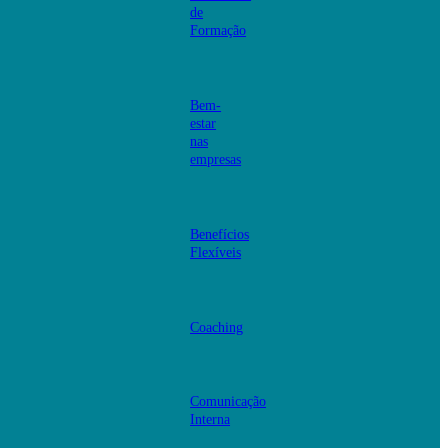
de
Formação
Bem-
estar
nas
empresas
Benefícios
Flexíveis
Coaching
Comunicação
Interna