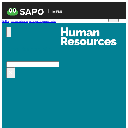
MENU
Saltar para o conteúdo principal
Ir para o footer
Pesquisar no site
Pesquisar
×