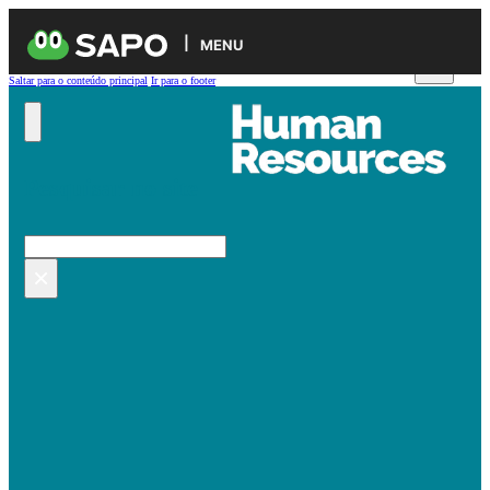
MENU
Saltar para o conteúdo principal
Ir para o footer
Pesquisar no site
Pesquisar
×