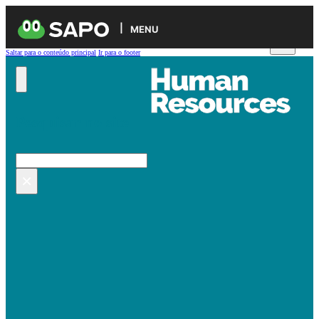
MENU
Saltar para o conteúdo principal
Ir para o footer
Pesquisar no site
Pesquisar
×