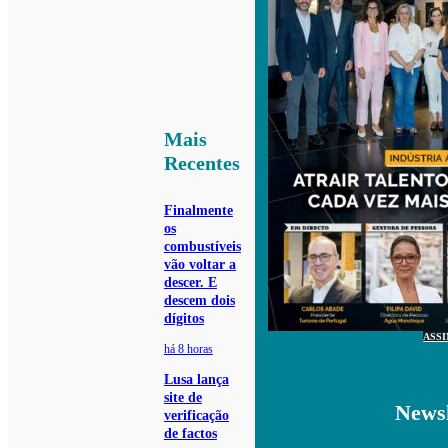
Mais
Recentes
Finalmente
os
combustíveis
vão voltar a
descer. E
descem dois
dígitos
ASS
há 8 horas
Lusa lança
site de
Newsl
verificação
de factos