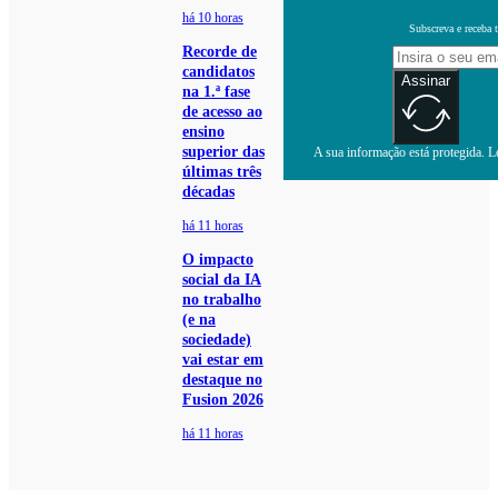
há 10 horas
Subscreva e receba 
Recorde de
candidatos
Assinar
na 1.ª fase
de acesso ao
ensino
superior das
A sua informação está protegida. Le
últimas três
décadas
há 11 horas
O impacto
social da IA
no trabalho
(e na
sociedade)
vai estar em
destaque no
Fusion 2026
há 11 horas