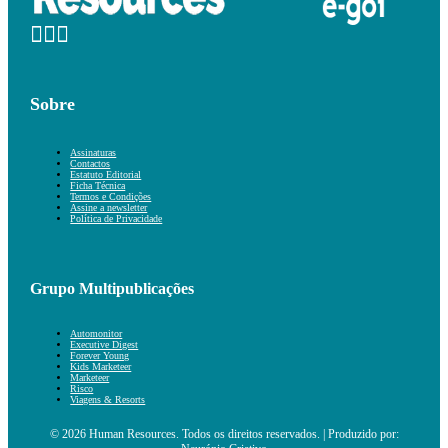
Sobre
Assinaturas
Contactos
Estatuto Editorial
Ficha Técnica
Termos e Condições
Assine a newsletter
Política de Privacidade
Grupo Multipublicações
Automonitor
Executive Digest
Forever Young
Kids Marketeer
Marketeer
Risco
Viagens & Resorts
© 2026 Human Resources. Todos os direitos reservados. | Produzido por: