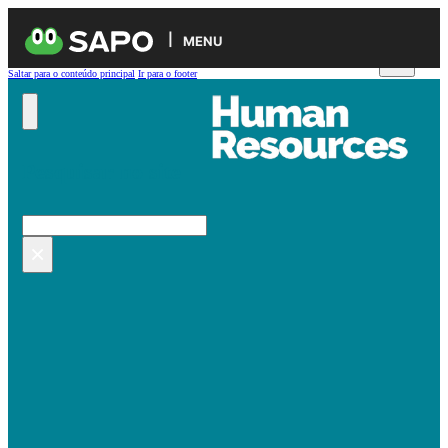
MENU
Saltar para o conteúdo principal
Ir para o footer
Pesquisar no site
Pesquisar
×