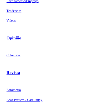
Recrutamento/Emprego
Tendências
Videos
Opinião
Colunistas
Revista
Barómetro
Boas Práticas / Case Study